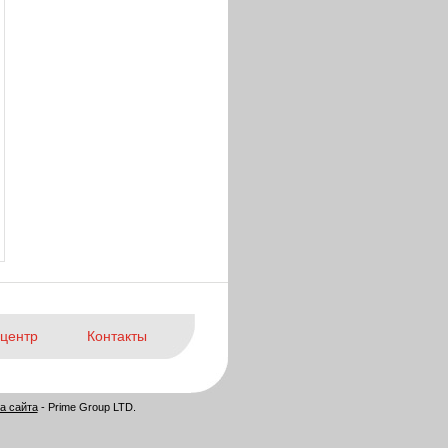
центр
Контакты
а сайта
- Prime Group LTD.