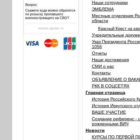
Наши сотрудники
Вопрос:
ЭМБЛЕМА
Скажите куда можно обратится
по розыску пропавшего
Местные отделения Рос
военнослужащего на СВО?
области
читать далее >>
Красный Крест на кар
Учредительные докум
Указ Президента Росси
1056
Отчеты
Наши достижения
СМИ о нас
Контакты
ОБЪЯВЛЕНИЕ О ВАК
РКК В СОЦСЕТЯХ
Главная страница
История Российского К
История Иркутского от
ВАШЕ УЧАСТИЕ
Создание референс - ц
рожденными ВИЧ
Новости
КУРСЫ ПО ПЕРВОЙ 