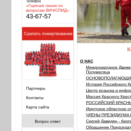
Телефон
«Горячая линия по
вопросам ВИЧ/СПИД»
43-67-57
К
О НАС
Международное Движен
Полумесяца
ОСНОВОПОЛАГАЮЩИ
История Российского К
Партнеры
Центр розыска и инфо
Миссия Красного Крес
Контакты
РОССИЙСКИЙ КРАСНЫ
Карта сайта
Иркутское областное о
ЧЛЕНЫ ПРЕЗИДИУМA 
Сергей Давидян - био
Вопрос-ответ
Обращение Председат