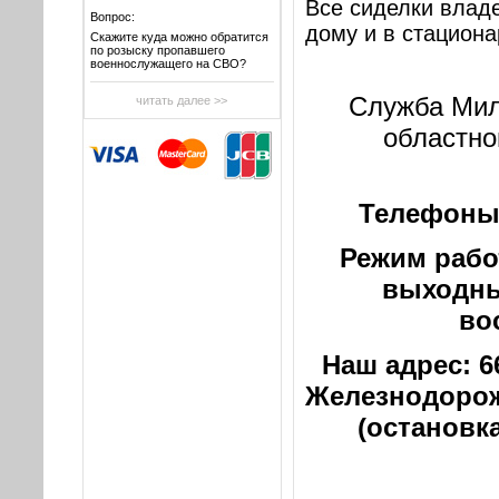
Все сиделки влад
Вопрос:
дому и в стациона
Скажите куда можно обратится
по розыску пропавшего
военнослужащего на СВО?
Служба Мил
читать далее >>
областно
Телефон
Режим работ
выходны
во
Наш адрес: 66
Железнодорожн
(остановка