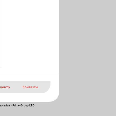
центр
Контакты
а сайта
- Prime Group LTD.