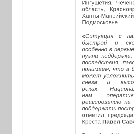
Ингушетия, Чечен
область, Красноя
Ханты-Мансийск
Подмосковье.
«
Ситуация с па
быстрой и скоо
особенно в первые
нужна поддержка
последствия пав
понимаем, что в
может усложнитьс
снега и высо
реках.
Национ
нам
операт
реагированию
на 
поддержать постр
отметил председа
Креста
Павел Сав