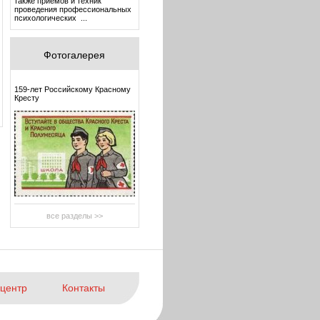
также приемов и техник
проведения профессиональных
психологических ...
Фотогалерея
159-лет Российскому Красному
Кресту
все разделы >>
центр
Контакты