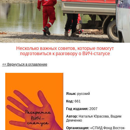
Несколько важных советов, которые помогут
подготовиться к разговору о ВИЧ-статусе
<< Вернуться в оглавление
Язык:
русский
Код:
661
Год издания:
2007
Автор:
Наталья Юрасова, Вадим
Демченко
Организация:
«СПИД Фонд Восток-