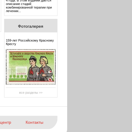
4 года. В этом издании дается
описание стадий
комбинированной терапии при
лечении...
Фотогалерея
159-лет Российскому Красному
Кресту
все разделы >>
центр
Контакты