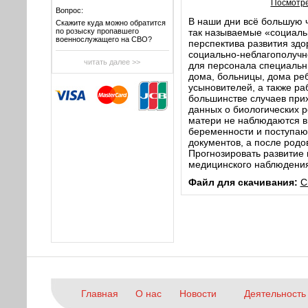
Посмотре
Вопрос:
В наши дни всё большую ч
Скажите куда можно обратится
по розыску пропавшего
так называемые «социальн
военнослужащего на СВО?
перспектива развития здо
социально-неблагополучно
читать далее >>
для персонала специальн
дома, больницы, дома реб
усыновителей, а также ра
большинстве случаев прих
данных о биологических р
матери не наблюдаются в 
беременности и поступаю
документов, а после родо
Прогнозировать развитие
медицинского наблюдения 
Файл для скачивания:
С
Главная
О нас
Новости
Деятельность