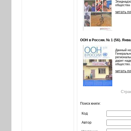
Эпиднадзо
общества и
читать п
ООН в России. № 1 (56). Янв
Данный но
Генеральн
региональ
дарит над
общество..
читать п
Стра
Поиск книги:
Код
Автор