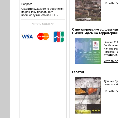
читать п
Вопрос:
Скажите куда можно обратится
по розыску пропавшего
военнослужащего на СВО?
читать далее >>
Стимулирование эффективно
ВИЧ/СПИДом на территории Р
В июне 20
Глобальны
начале ре
является 
стратегии..
читать п
Гепатит
Данный бу
гепатита А
читать п