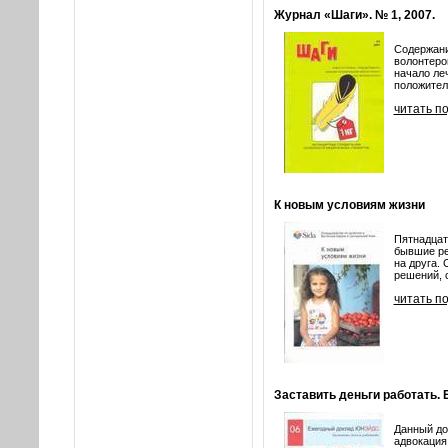
Журнал «Шаги». № 1, 2007.
Содержани
волонтеро
начало ле
положител
читать п
К новым условиям жизни
Пятнадцат
бывшие ре
на друга.
решений, 
читать п
Заставить деньги работать
Данный до
адвокация